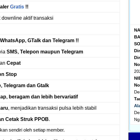
aler
Gratis
!!
 downline aktif transaksi
NA
BA
WhatsApp, GTalk dan Telegram !!
S
Di
via
SMS, Telepon maupun Telegram
Dir
an
Cepat
No
20
on Stop
NI
No
e, Telegram dan Gtalk
De
kap, beragam dan lebih bervariatif
Ta
Al
baru
, menjadikan transaksi pulsa lebih stabil
De
n Cetak Struk PPOB
.
Ng
kan sendiri oleh setiap member.