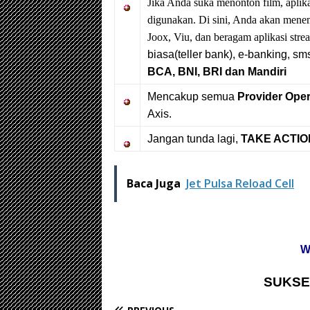
Jika Anda suka menonton film, aplika
digunakan. Di sini, Anda akan mene
Joox, Viu, dan beragam aplikasi str
biasa(teller bank), e-banking, s
BCA, BNI, BRI dan Mandiri
Mencakup semua
Provider Oper
Axis.
Jangan tunda lagi,
TAKE ACTION
Baca Juga
Jet Pulsa Reload Cell
W
SUKSE