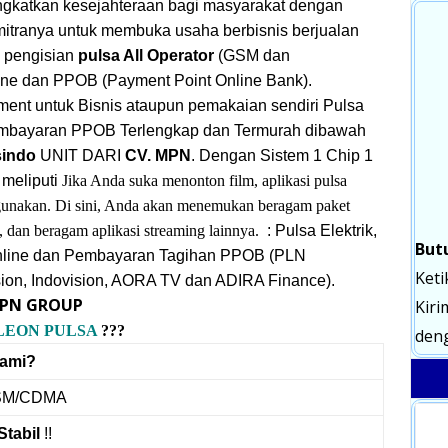
katkan kesejahteraan bagi masyarakat dengan
tranya untuk membuka usaha berbisnis berjualan
: pengisian
pulsa All Operator
(GSM dan
ne dan PPOB (Payment Point Online Bank).
ment untuk Bisnis ataupun pemakaian sendiri Pulsa
Pembayaran PPOB Terlengkap dan Termurah dibawah
sindo
UNIT DARI
CV. MPN
. Dengan Sistem 1 Chip 1
 meliputi
Jika Anda suka menonton film, aplikasi pulsa
digunakan. Di sini, Anda akan menemukan beragam paket
, dan beragam aplikasi streaming lainnya.
: Pulsa Elektrik,
But
nline dan Pembayaran Tagihan PPOB (PLN
Keti
ion, Indovision, AORA TV dan ADIRA Finance).
 MPN GROUP
Kiri
LEON PULSA
???
deng
Kami?
M/CDMA
Stabil
!!