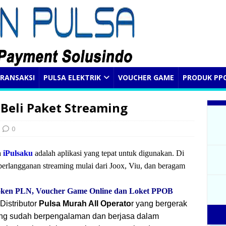
RANSAKSI
PULSA ELEKTRIK
VOUCHER GAME
PRODUK PP
 Beli Paket Streaming
0
a
iPulsaku
adalah aplikasi yang tepat untuk digunakan. Di
erlangganan streaming mulai dari Joox, Viu, dan beragam
Token
PLN, Voucher Game Online dan Loket PPOB
istributor
Pulsa Murah All Operato
r yang bergerak
 yang sudah berpengalaman dan berjasa dalam