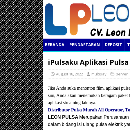
BERANDA
PENDAFTARAN
DEPOSIT
T
iPulsaku Aplikasi Pulsa
August 18, 2022
multipay
server
Jika Anda suka menonton film, aplikasi puls
sini, Anda akan menemukan beragam paket b
aplikasi streaming lainnya.
Distributor Pulsa Murah All Operator, 
LEON PULSA
Merupakan Perusahaan D
dalam bidang isi ulang pulsa elektrik