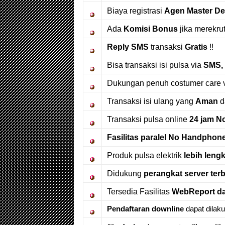
Biaya registrasi
Agen Master De
Ada
Komisi Bonus
jika merekrut
Reply SMS
transaksi
Gratis
!!
Bisa transaksi isi pulsa via
SMS, 
Dukungan penuh costumer care 
Transaksi isi ulang yang
Aman
d
Transaksi pulsa online
24 jam N
Fasilitas paralel No Handphon
Produk pulsa elektrik
lebih leng
Didukung
perangkat server ter
Tersedia Fasilitas
WebReport da
Pendaftaran downline
dapat dilaku