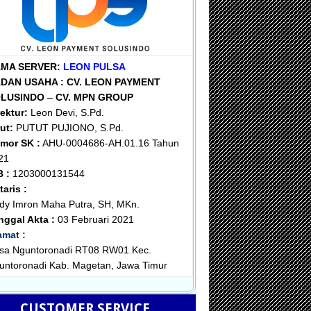
MA SERVER:
LEON PULSA
DAN USAHA :
CV. LEON PAYMENT
OLUSINDO
–
CV. MPN GROUP
rektur:
Leon Devi, S.Pd.
ut:
PUTUT PUJIONO, S.Pd.
mor SK :
AHU-0004686-AH.01.16 Tahun
21
B :
1203000131544
taris :
dy Imron Maha Putra, SH, MKn.
nggal Akta :
03 Februari 2021
amat :
sa Nguntoronadi RT08 RW01 Kec.
untoronadi Kab. Magetan, Jawa Timur
CUSTOMER SERVICE