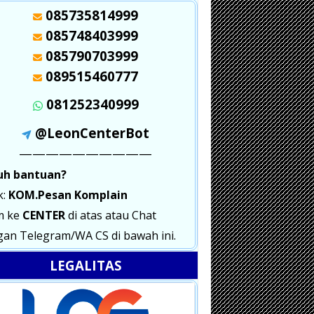
085735814999
085748403999
085790703999
089515460777
081252340999
@LeonCenterBot
——————————
uh bantuan?
k:
KOM.Pesan Komplain
m ke
CENTER
di atas atau Chat
an Telegram/WA CS di bawah ini.
LEGALITAS