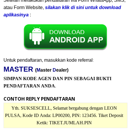
Setelah melakukan pendaftaran via Form WhatsApp, SMS,
atau Form Website,
silakan klik di sini untuk download
aplikasinya
:
Untuk pendaftaran, masukkan kode referral
:
MASTER
(
M
aster
D
ealer)
SIMPAN KODE AGEN DAN PIN SEBAGAI BUKTI
PENDAFTARAN ANDA
.
CONTOH REPLY PENDAFTARAN
Yth. SUKSESCELL, Selamat bergabung dengan LEON
PULSA, Kode ID Anda: LP00200, PIN: 123456. Tiket Deposit
Ketik: TIKET.JUMLAH.PIN