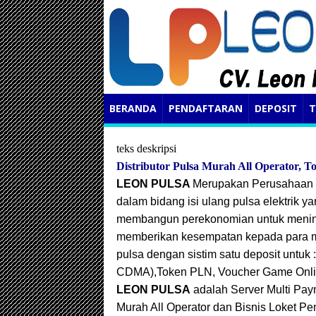
BERANDA
PENDAFTARAN
DEPOSIT
T
teks deskripsi
Distributor Pulsa Murah All Operator, 
LEON PULSA
Merupakan Perusahaan D
dalam bidang isi ulang pulsa elektrik
membangun perekonomian untuk mening
memberikan kesempatan kepada para mi
pulsa dengan sistim satu deposit untuk 
CDMA),
Token PLN, Voucher Game Onli
LEON PULSA
adalah Server Multi Pay
Murah All Operator dan Bisnis Loket 