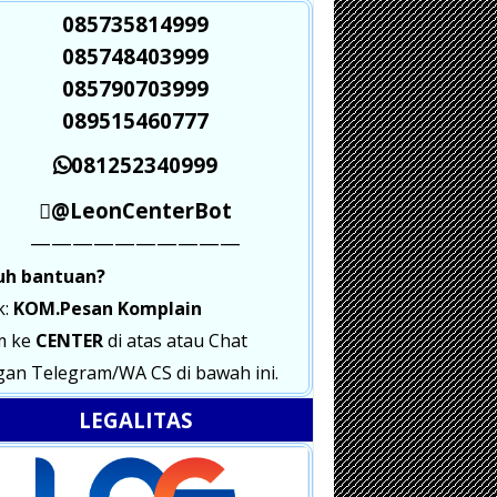
085735814999
085748403999
085790703999
089515460777
081252340999
@LeonCenterBot
——————————
uh bantuan?
k:
KOM.Pesan Komplain
m ke
CENTER
di atas atau Chat
an Telegram/WA CS di bawah ini.
LEGALITAS