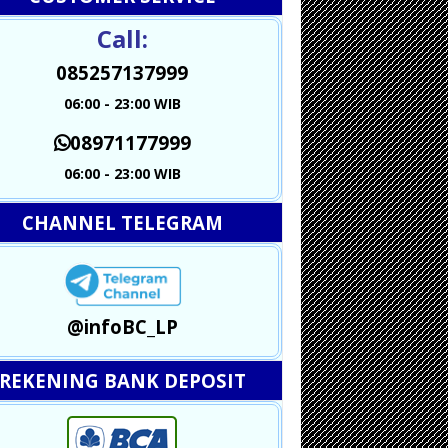
Call:
085257137999
06:00 - 23:00 WIB
08971177999
06:00 - 23:00 WIB
CHANNEL TELEGRAM
@infoBC_LP
REKENING BANK DEPOSIT