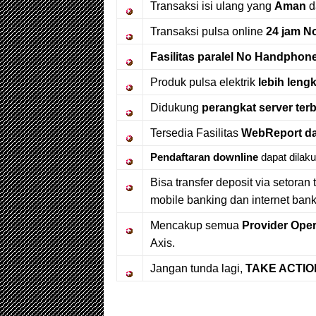
Transaksi isi ulang yang
Aman
d
Transaksi pulsa online
24 jam N
Fasilitas paralel No Handphon
Produk pulsa elektrik
lebih leng
Didukung
perangkat server ter
Tersedia Fasilitas
WebReport da
Pendaftaran downline
dapat dilaku
Bisa transfer deposit via setoran 
mobile banking dan internet ban
Mencakup semua
Provider Oper
Axis.
Jangan tunda lagi,
TAKE ACTION