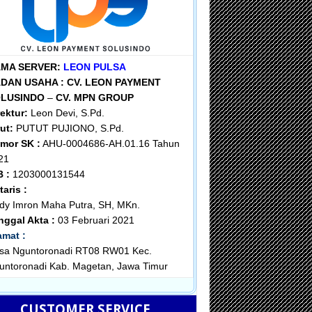
MA SERVER:
LEON PULSA
DAN USAHA :
CV. LEON PAYMENT
OLUSINDO
–
CV. MPN GROUP
rektur:
Leon Devi, S.Pd.
ut:
PUTUT PUJIONO, S.Pd.
mor SK :
AHU-0004686-AH.01.16 Tahun
21
B :
1203000131544
taris :
dy Imron Maha Putra, SH, MKn.
nggal Akta :
03 Februari 2021
amat :
sa Nguntoronadi RT08 RW01 Kec.
untoronadi Kab. Magetan, Jawa Timur
CUSTOMER SERVICE