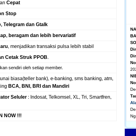
an
Cepat
on Stop
e, Telegram dan Gtalk
NA
kap, beragam dan lebih bervariatif
BA
S
baru
, menjadikan transaksi pulsa lebih stabil
Di
Dir
n Cetak Struk PPOB
.
No
kan sendiri oleh setiap member.
20
NI
tunai biasa(teller bank), e-banking, sms banking, atm,
No
king
BCA, BNI, BRI dan Mandiri
De
Ta
ator Seluler
: Indosat, Telkomsel, XL, Tri, Smartfren,
Al
De
 NOW !!!
Ng