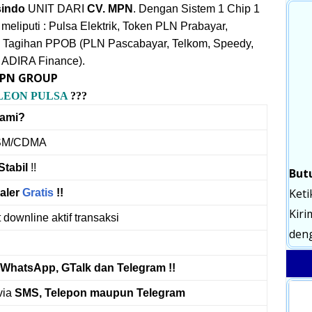
sindo
UNIT DARI
CV. MPN
. Dengan Sistem 1 Chip 1
eliputi : Pulsa Elektrik, Token PLN Prabayar,
 Tagihan PPOB (PLN Pascabayar, Telkom, Speedy,
 ADIRA Finance).
 MPN GROUP
LEON PULSA
???
Kami?
M/CDMA
Stabil
!!
But
Keti
aler
Gratis
!!
Kiri
 downline aktif transaksi
deng
WhatsApp, GTalk dan Telegram !!
via
SMS, Telepon maupun Telegram